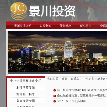
景川资质证明
财经新闻
景川视点
研究报告
金属
当前位置：
首页
|
直通车
|
中小企业三板上市
中小企业三板上市专栏
股指期货专题
新三板首批指数3月18日正式推出基点为
能源化工信息
企业融资好渠道，新三板几乎一夜爆红
黄金期货专题
企业三板上市初步问卷