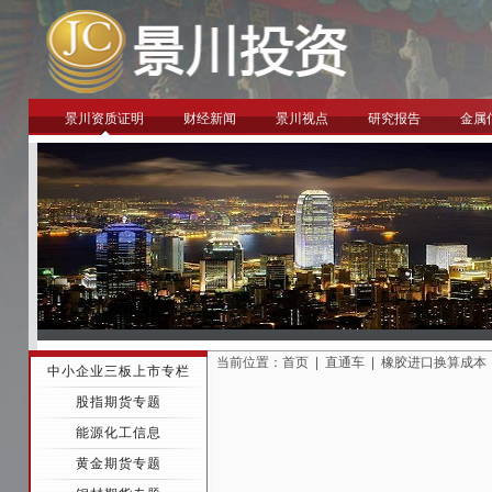
景川资质证明
财经新闻
景川视点
研究报告
金属
当前位置：
首页
|
直通车
|
橡胶进口换算成本
中小企业三板上市专栏
股指期货专题
能源化工信息
黄金期货专题