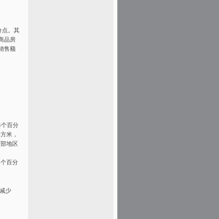
分点。其
。商品房
楼销售额
4个百分
平方米，
西部地区
1个百分
积减少