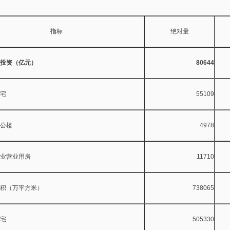
指标
绝对量
投资（亿元）
80644
宅
55109
楼
4978
业用房
11710
积（万平方米）
738065
宅
505330