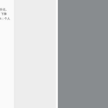
百分点。
，下降
9%；个人