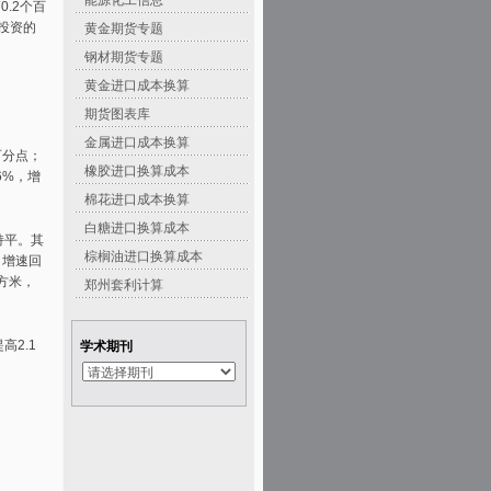
能源化工信息
0.2个百
发投资的
黄金期货专题
钢材期货专题
黄金进口成本换算
期货图表库
金属进口成本换算
百分点；
橡胶进口换算成本
6%，增
棉花进口成本换算
白糖进口换算成本
持平。其
棕榈油进口换算成本
，增速回
平方米，
郑州套利计算
高2.1
学术期刊