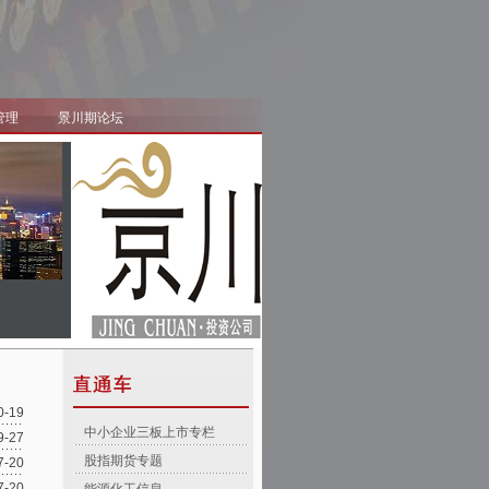
管理
景川期论坛
0-19
中小企业三板上市专栏
9-27
股指期货专题
7-20
7-20