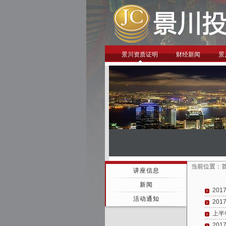
景川资质证明
财经新闻
景
当前位置：
讲座信息
新闻
20
活动通知
20
上半
20