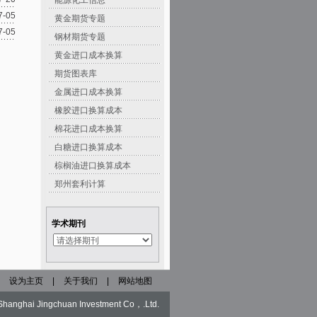
能源化工信息
7-05
黄金期货专题
7-05
钢材期货专题
黄金进口成本换算
期货图表库
金属进口成本换算
橡胶进口换算成本
棉花进口成本换算
白糖进口换算成本
棕榈油进口换算成本
郑州套利计算
学术期刊
|
设为主页
|
关于我们
|
网站地图
y Shanghai Jingchuan Investment Co，.Ltd.