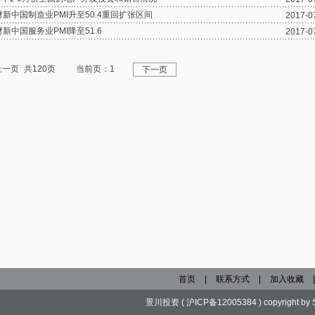
财新中国制造业PMI升至50.4重回扩张区间
2017-0
财新中国服务业PMI降至51.6
2017-0
上一页
共120页
当前页：1
下一页
首页
|
联系方式
|
加入收藏
景川投资
(
沪ICP备12005384
) copyright b